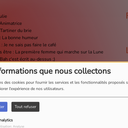
ulie
 Animatrice
 Tartiner du brie
 : La bonne humeur
: Je ne sais pas faire le café
s être : La première femme qui marche sur la Lune
Bah c'est écrit au-dessus ;)
formations que nous collectons
s des cookies pour fournir les services et les fonctionnalités proposés s
orer l'expérience de nos utilisateurs.
ter
Tout refuser
nalytics
N
ilisation: Analyse