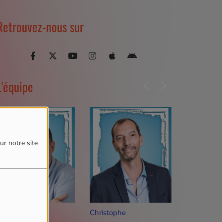
Retrouvez-nous sur
L'équipe
ur notre site
ico
Christophe
Valendrin