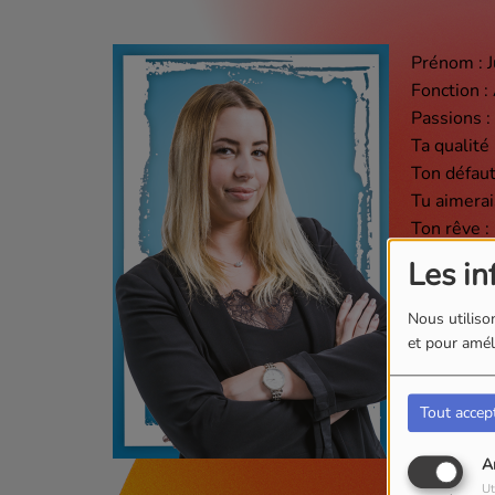
Prénom : J
Fonction :
Passions :
Ta qualité
Ton défaut 
Tu aimerai
Ton rêve : 
Les in
Nous utilison
et pour améli
Tout accep
A
Ut