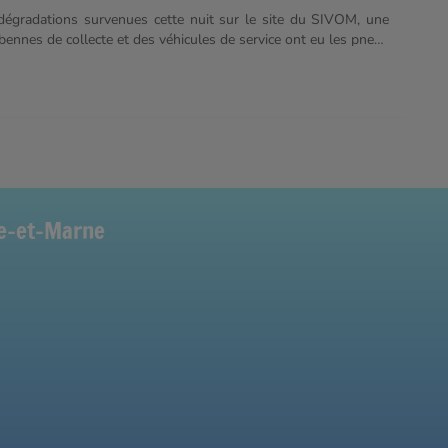
dégradations survenues cette nuit sur le site du SIVOM, une
bennes de collecte et des véhicules de service ont eu les pneus
xtincteurs à poudre ont été vidés dans les cabines et les postes
aspergés de peinture. De ce fait les collectes seront fortement
s prochains jours.
ne-et-Marne