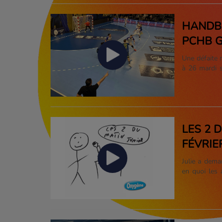
HANDBA
PCHB G
Une défaite 
à 26 mardi s
Proligue. Il
pour les hom
LES 2 
FÉVRIE
Julie a dema
en quoi les 
08h10 retrou
Marne !