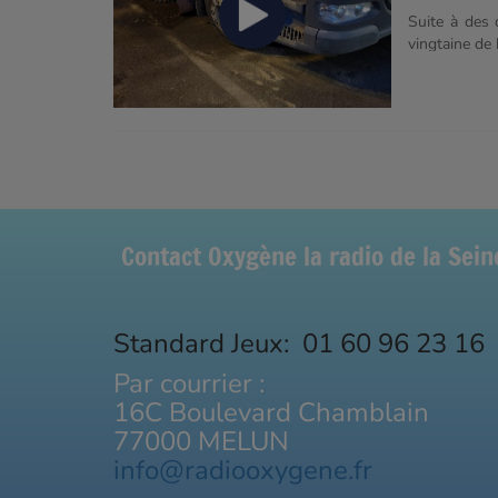
Suite à des 
vingtaine de 
crevés, les e
de conduite 
perturbées ce
Contact Oxygène la radio de la Sei
Standard Jeux: 01 60 96 23 16
Par courrier :
16C Boulevard Chamblain
77000 MELUN
info@radiooxygene.fr