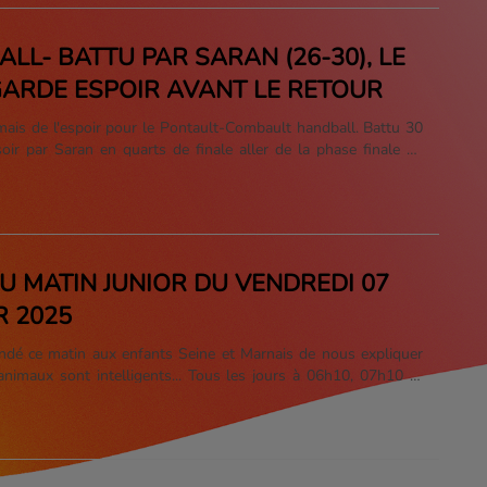
LL- BATTU PAR SARAN (26-30), LE
ARDE ESPOIR AVANT LE RETOUR
mais de l'espoir pour le Pontault-Combault handball. Battu 30
oir par Saran en quarts de finale aller de la phase finale de
 y aura donc 4 buts à remonter vendredi lors du match retour
mes de Guillaume Saurina.
DU MATIN JUNIOR DU VENDREDI 07
R 2025
ndé ce matin aux enfants Seine et Marnais de nous expliquer
animaux sont intelligents... Tous les jours à 06h10, 07h10 et
vez les 2 du Matin Junior sur Oxygène, la radio de la Seine et