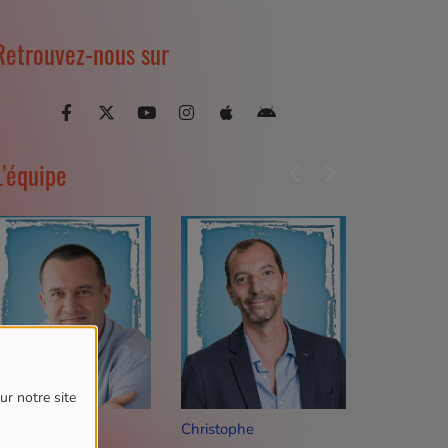
Retrouvez-nous sur
L'équipe
ur notre site
ico
Christophe
Valendrin