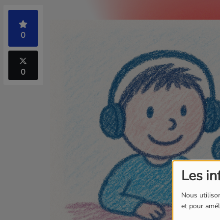
0
0
Les in
Nous utilison
et pour améli