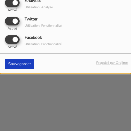
Analytics
blind-test
Utilisation: Analyse
Activé
Ton défaut : s'éclipse des soirées
Twitter
sans rien dire
Utilisation: Fonctionnalité
Tu aimerais être : lève-tard
Activé
Ton rêve : vivre sur une péniche sur
Facebook
le Loing
Utilisation: Fonctionnalité
Activé
Propulsé par Orejime
Sauvegarder