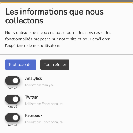
Les informations que nous
collectons
La quinzaine commerciale en ce moment à Coulommiers
Nous utilisons des cookies pour fournir les services et les
fonctionnalités proposés sur notre site et pour améliorer
l'expérience de nos utilisateurs.
Le festival
Jazz aux capucins
ouvre dimanche à
Tout accepter
Tout refuser
Coulommiers
Analytics
Utilisation: Analyse
Activé
Twitter
Utilisation: Fonctionnalité
La fête communale de Sablonnières samedi
Activé
Facebook
Utilisation: Fonctionnalité
Activé