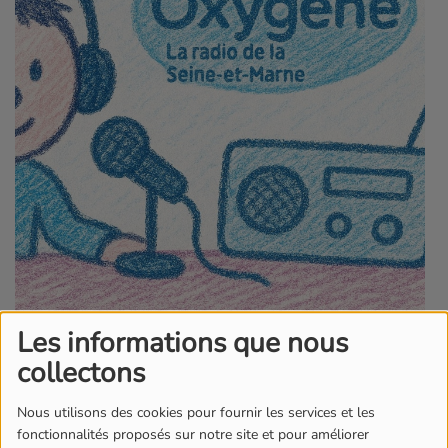
Les informations que nous
Julie pose chaque matin une questions aux enfants Seine
collectons
et Marnais !
Nous utilisons des cookies pour fournir les services et les
fonctionnalités proposés sur notre site et pour améliorer
LES 2 DU MATIN JUNIOR DU