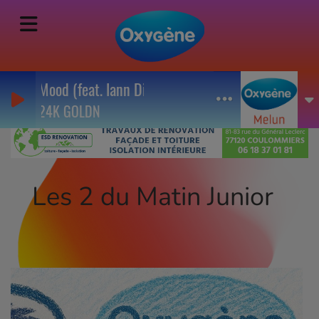
Mood (feat. Iann Dior)
24K GOLDN
Les 2 du Matin Junior