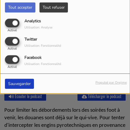
Tout accepter
Tout refuser
Analytics
Utilisation: Analyse
Activé
Twitter
Utilisation: Fonctionnalité
Activé
Facebook
Utilisation: Fonctionnalité
Activé
Propulsé par Orejime
Sauvegarder
Écouter le podcast
Télécharger le podcast
Pour limiter les débordements lors des soirées foot à
venir, les douanes sont déjà sur le qui-vive.
Pour tenter
d'intercepter les engins pyrotechniques en provenance