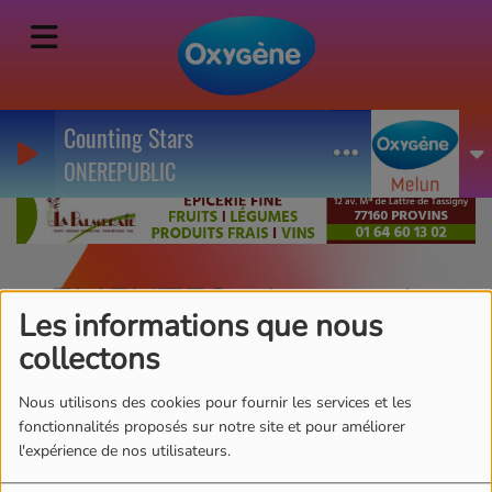
Counting Stars
ONEREPUBLIC
EMEUTES - Les engins
Les informations que nous
pyrotechniques dans le
collectons
viseur des douanes à
Nous utilisons des cookies pour fournir les services et les
quelques jours du 14
fonctionnalités proposés sur notre site et pour améliorer
l'expérience de nos utilisateurs.
juillet